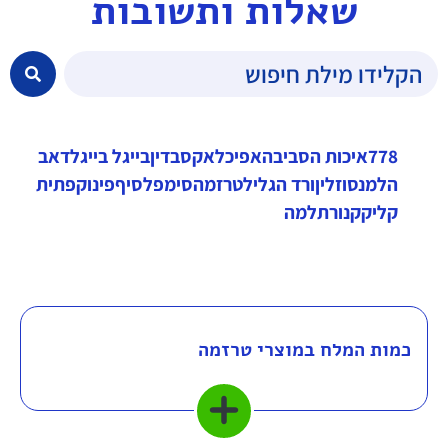
שאלות ותשובות
778
איכות הסביבה
אפיכל
אקס
בדין
בייגל בייגל
דאב
הלמנס
וזלין
ורד הגליל
טרזמה
סימפל
סיף
פינוק
פתית
קליק
קנור
תלמה
כמות המלח במוצרי טרזמה