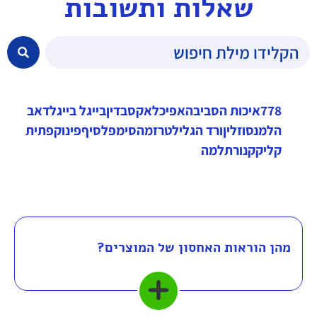
שאלות ותשובות
778
איכות הסביבה
אפיכל
אקס
בדין
בייגל בייגל
דאב
הלמנס
וזלין
ורד הגליל
טרזמה
סימפל
סיף
פינוק
פתית
קליק
קנור
תלמה
מהן הוראות האחסון של המוצרים?