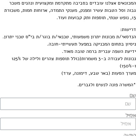
מכונאים אצלנו עובדים בסביבה מתקדמת ומקצועית ונהנים משכר
בוה וסל הטבות עשיר ומפנק, מענקי התמדה, ארוחות חמות, משכורת
 תוספות ותק קבועות ועוד.
רישות:
נדסאי/ת מכונות יתרון משמעותי, טכנאי/ת בוגר/ת בי"ס טכני יתרון.
יסיון בתחום המכניקה במפעל תעשייתי-חובה.
דיעת השפה עברית ברמה טובה מאוד.
נכונות לעבודה ב-3 משמרות(כולל תוספות צהרים ולילה של 125%
150)
ערך הסעות (באר שבע, דימונה, ערד)
המשרה פונה לנשים ולגברים.
ם
ימייל
ודעה