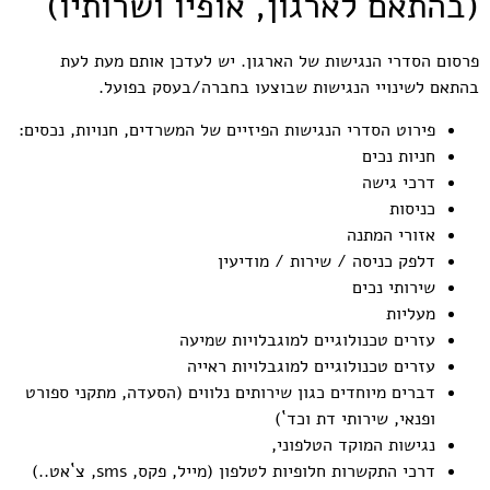
(בהתאם לארגון, אופיו ושרותיו)
פרסום הסדרי הנגישות של הארגון. יש לעדכן אותם מעת לעת
בהתאם לשינויי הנגישות שבוצעו בחברה/בעסק בפועל.
פירוט הסדרי הנגישות הפיזיים של המשרדים, חנויות, נכסים:
חניות נכים
דרכי גישה
כניסות
אזורי המתנה
דלפק כניסה / שירות / מודיעין
שירותי נכים
מעליות
עזרים טכנולוגיים למוגבלויות שמיעה
עזרים טכנולוגיים למוגבלויות ראייה
דברים מיוחדים כגון שירותים נלווים (הסעדה, מתקני ספורט
ופנאי, שירותי דת וכד`)
נגישות המוקד הטלפוני,
דרכי התקשרות חלופיות לטלפון (מייל, פקס, sms, צ`אט..)