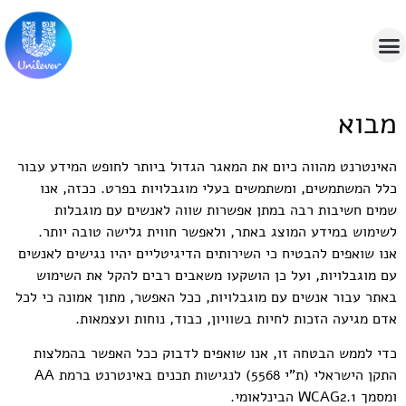
מבוא
האינטרנט מהווה כיום את המאגר הגדול ביותר לחופש המידע עבור
כלל המשתמשים, ומשתמשים בעלי מוגבלויות בפרט. ככזה, אנו
שמים חשיבות רבה במתן אפשרות שווה לאנשים עם מוגבלות
לשימוש במידע המוצג באתר, ולאפשר חווית גלישה טובה יותר.
אנו שואפים להבטיח כי השירותים הדיגיטליים יהיו נגישים לאנשים
עם מוגבלויות, ועל כן הושקעו משאבים רבים להקל את השימוש
באתר עבור אנשים עם מוגבלויות, ככל האפשר, מתוך אמונה כי לכל
אדם מגיעה הזכות לחיות בשוויון, כבוד, נוחות ועצמאות.
כדי לממש הבטחה זו, אנו שואפים לדבוק ככל האפשר בהמלצות
התקן הישראלי (ת"י 5568) לנגישות תכנים באינטרנט ברמת AA
ומסמך WCAG2.1 הבינלאומי.